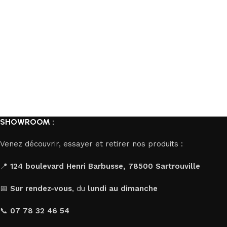
SHOWROOM :
Venez découvrir, essayer et retirer nos produits :
📍
124 boulevard Henri Barbusse, 78500 Sartrouville
📅
Sur rendez-vous
, du
lundi au dimanche
📞
07 78 32 46 54