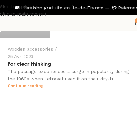
Skip to navigation
🚚 Livraison gratuite en Île-de-France — 💳 Paiements
matelashome
Skip to main content
0
Wooden accessories
25 Avr 2023
For clear thinking
The passage experienced a surge in popularity during
the 1960s when Letraset used it on their dry-tr...
Continue reading