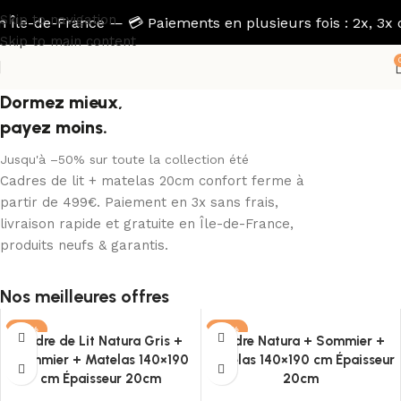
Skip to navigation
 Île-de-France — 💳 Paiements en plusieurs fois : 2x, 3x ou
Skip to main content
Dormez mieux,
payez moins.
Jusqu'à –50% sur toute la collection été
Cadres de lit + matelas 20cm confort ferme à
partir de 499€. Paiement en 3x sans frais,
livraison rapide et gratuite en Île-de-France,
produits neufs & garantis.
Nos meilleures offres
-21%
-21%
Cadre de Lit Natura Gris +
Cadre Natura + Sommier +
Sommier + Matelas 140×190
Matelas 140×190 cm Épaisseur
cm Épaisseur 20cm
20cm