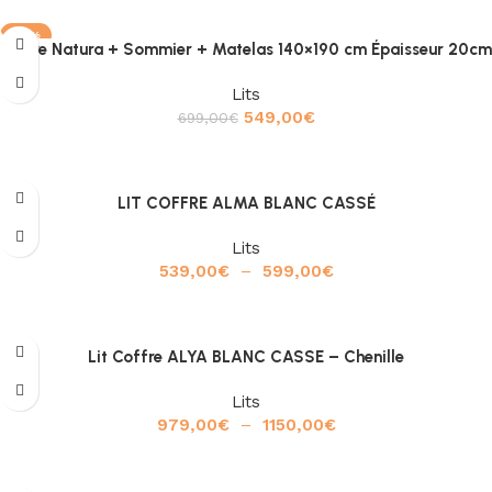
-21%
Cadre Natura + Sommier + Matelas 140×190 cm Épaisseur 20cm
Lits
549,00
€
699,00
€
Ajouter au panier
LIT COFFRE ALMA BLANC CASSÉ
Lits
539,00
€
–
599,00
€
Choix des options
Lit Coffre ALYA BLANC CASSE – Chenille
Lits
979,00
€
–
1150,00
€
Choix des options