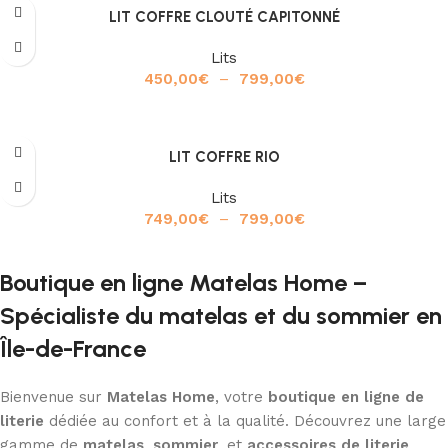
LIT COFFRE CLOUTÉ CAPITONNÉ
Lits
450,00
€
–
799,00
€
Choix des options
LIT COFFRE RIO
Lits
749,00
€
–
799,00
€
Choix des options
Boutique en ligne Matelas Home –
Spécialiste du matelas et du sommier en
Île-de-France
Bienvenue sur
Matelas Home
, votre
boutique en ligne de
literie
dédiée au confort et à la qualité. Découvrez une large
gamme de
matelas
,
sommier
, et
accessoires de literie