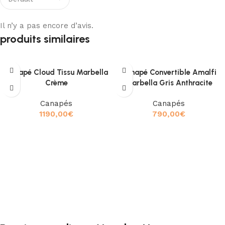
Il n’y a pas encore d’avis.
produits similaires
Canapé Cloud Tissu Marbella
Canapé Convertible Amalfi
Crème
Marbella Gris Anthracite
Canapés
Canapés
1190,00
€
790,00
€
Choix des options
Ajouter au panier