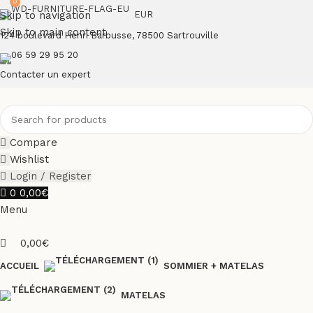
0
Skip to navigation
EUR
Skip to main content
124 boulevard Henri Barbusse, 78500 Sartrouville
06 59 29 95 20
Contacter un expert
Compare
Wishlist
Login / Register
0
0,00
€
Menu
0,00
€
ACCUEIL
SOMMIER + MATELAS
MATELAS