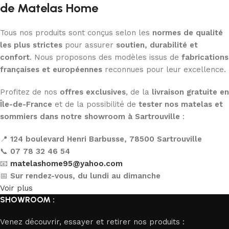
de Matelas Home
Tous nos produits sont conçus selon les
normes de qualité
les plus strictes
pour assurer
soutien, durabilité et
confort
. Nous proposons des modèles issus de
fabrications
françaises et européennes
reconnues pour leur excellence.
Profitez de nos
offres exclusives
, de la
livraison gratuite en
Île-de-France
et de la possibilité de
tester nos matelas et
sommiers dans notre showroom à Sartrouville
:
📍
124 boulevard Henri Barbusse, 78500 Sartrouville
📞
07 78 32 46 54
📧
matelashome95@yahoo.com
📅
Sur rendez-vous, du lundi au dimanche
Voir plus
SHOWROOM :
Venez découvrir, essayer et retirer nos produits :