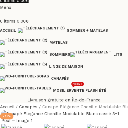
0
items
0,00
€
Menu
0
items
0,00
€
ACCUEIL
SOMMIER + MATELAS
MATELAS
SOMMIERS
LITS
LINGE DE MAISON
CANAPÉS
PROMO
MOBILIER
VENTE FLASH ÉTÉ
Livraison gratuite en Île-de-France
Accueil
Canapés
Canapé Elégance Chenille Modulable Bla
-21%