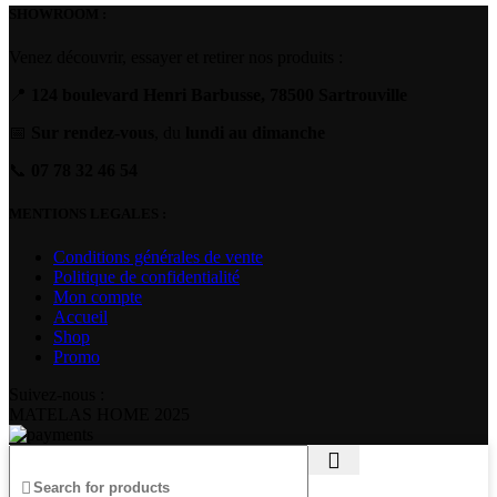
SHOWROOM :
Venez découvrir, essayer et retirer nos produits :
📍
124 boulevard Henri Barbusse, 78500 Sartrouville
📅
Sur rendez-vous
, du
lundi au dimanche
📞
07 78 32 46 54
MENTIONS LEGALES :
Conditions générales de vente
Politique de confidentialité
Mon compte
Accueil
Shop
Promo
Suivez-nous :
MATELAS HOME
2025