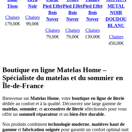
Tissu
Noir
Pied Effet
Pied Effet
Pied Effet
METAL
Bois
Bois
Bois
NOIR
Chaises
Chaises
Noyer
Noyer
Noyer
DOUDOU
179,00
€
99,00
€
BLANC
Chaises
Chaises
Chaises
Ajouter
Ajouter
au
au
79,00
€
79,00
€
139,00
€
Chaises
panier
panier
450,00
€
Ajouter
Ajouter
Ajouter
au
au
au
Ajouter au
panier
panier
panier
panier
Boutique en ligne Matelas Home –
Spécialiste du matelas et du sommier en
Île-de-France
Bienvenue sur
Matelas Home
, votre
boutique en ligne de literie
dédiée au confort et à la qualité. Découvrez une large gamme de
matelas
,
sommier
, et
accessoires de literie
sélectionnés pour vous
offrir un
sommeil réparateur
et un
bien-être durable
.
Nos produits combinent
technologie moderne
,
matières haut de
gamme
et
fabrication soignée
pour garantir un confort optimal nuit