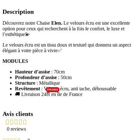
Description
Découvrez notre Chaise
Elen
.
Le velours écru est une excellente
option pour ceux qui recherchent à la fois le confort, le luxe et
l’esthétique💫
Le velours écru est un tissu doux et texturé qui donnera un aspect
élégant à votre pièce à vivre✅
MODULES
Hauteur d’assise
: 70cm
Profondeur d’assise
: 50cm
Structure
: Métallique
Revêtement
: Velours écru, anti tache, déhoussable
PROMO
🚚 Livraison 24H en île de France
Avis clients
0 reviews