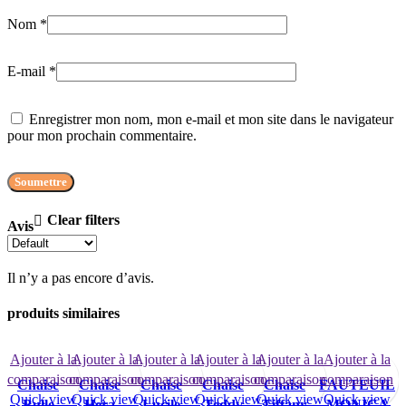
Nom
*
E-mail
*
Enregistrer mon nom, mon e-mail et mon site dans le navigateur
pour mon prochain commentaire.
Clear filters
Avis
Il n’y a pas encore d’avis.
produits similaires
Ajouter à la
Ajouter à la
Ajouter à la
Ajouter à la
Ajouter à la
Ajouter à la
comparaison
comparaison
comparaison
comparaison
comparaison
comparaison
Chaise
Chaise
Chaise
Chaise
Chaise
FAUTEUIL
Quick view
Quick view
Quick view
Quick view
Quick view
Quick view
Bulle
Hera
Lucile
Teddy
Tiffany
MONICA