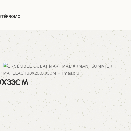
ÉTÉ
PROMO
0X33CM