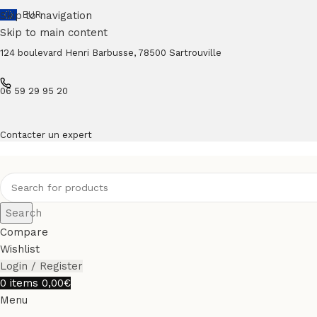
Skip to navigation
EUR
Skip to main content
124 boulevard Henri Barbusse, 78500 Sartrouville
06 59 29 95 20
Contacter un expert
Search
Compare
Wishlist
Login / Register
0
items
0,00
€
Menu