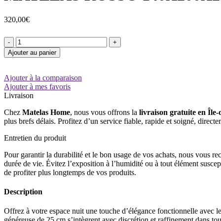
320,00
€
quantité
de
Ajouter au panier
MATELAS
ROSSO
140X200X25CM
Ajouter à la comparaison
FERME
Ajouter à mes favoris
Livraison
Chez
Matelas Home
, nous vous offrons la
livraison gratuite en Île
plus brefs délais. Profitez d’un service fiable, rapide et soigné, direct
Entretien du produit
Pour garantir la durabilité et le bon usage de vos achats, nous vous r
durée de vie. Évitez l’exposition à l’humidité ou à tout élément suscep
de profiter plus longtemps de vos produits.
Description
Offrez à votre espace nuit une touche d’élégance fonctionnelle avec 
généreuse de 25 cm s’intègrent avec discrétion et raffinement dans to