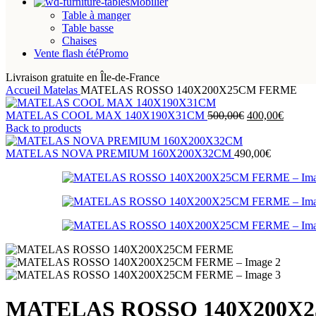
Mobilier
Table à manger
Table basse
Chaises
Vente flash été
Promo
Livraison gratuite en Île-de-France
Accueil
Matelas
MATELAS ROSSO 140X200X25CM FERME
Le
Le
MATELAS COOL MAX 140X190X31CM
500,00
€
400,00
€
prix
prix
Back to products
initial
actuel
était :
est :
MATELAS NOVA PREMIUM 160X200X32CM
490,00
€
500,00€.
400,00
MATELAS ROSSO 140X200X