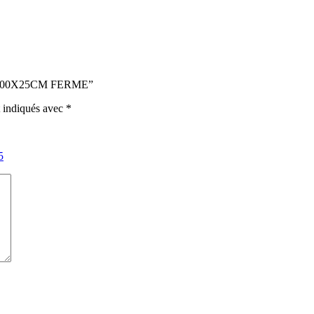
40X200X25CM FERME”
t indiqués avec
*
5