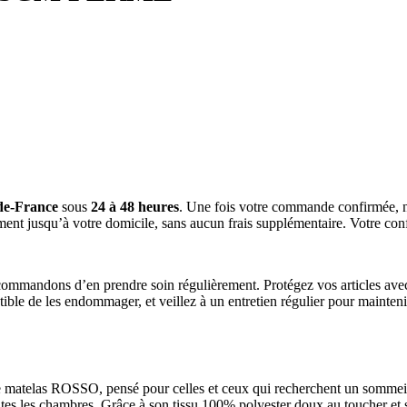
-de-France
sous
24 à 48 heures
. Une fois votre commande confirmée, n
ement jusqu’à votre domicile, sans aucun frais supplémentaire. Votre confo
ecommandons d’en prendre soin régulièrement. Protégez vos articles avec 
tible de les endommager, et veillez à un entretien régulier pour mainten
le matelas ROSSO, pensé pour celles et ceux qui recherchent un sommei
utes les chambres. Grâce à son tissu 100% polyester doux au toucher et 