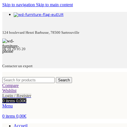
Skip to navigation
Skip to main content
EUR
124 boulevard Henri Barbusse, 78500 Sartrouville
06 59 29 95 20
Contacter un expert
Search
Compare
Wishlist
Login / Register
0
items
0,00
€
Menu
0
items
0,00
€
Accueil