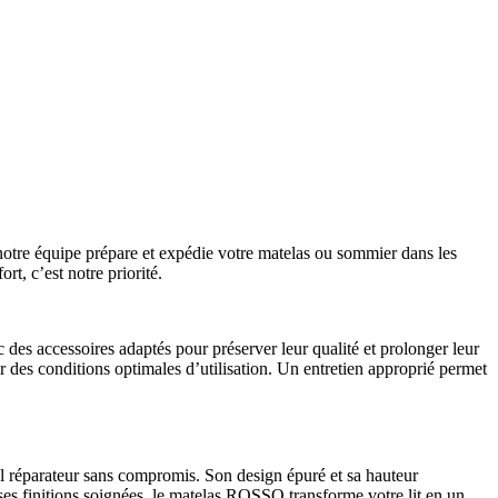
otre équipe prépare et expédie votre matelas ou sommier dans les
rt, c’est notre priorité.
des accessoires adaptés pour préserver leur qualité et prolonger leur
ir des conditions optimales d’utilisation. Un entretien approprié permet
l réparateur sans compromis. Son design épuré et sa hauteur
ses finitions soignées, le matelas ROSSO transforme votre lit en un