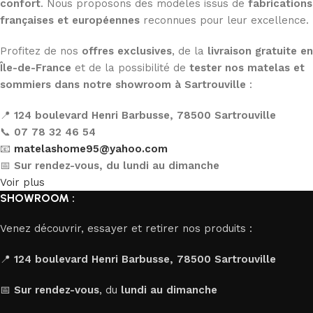
confort
. Nous proposons des modèles issus de
fabrications
françaises et européennes
reconnues pour leur excellence.
Profitez de nos
offres exclusives
, de la
livraison gratuite en
Île-de-France
et de la possibilité de
tester nos matelas et
sommiers dans notre showroom à Sartrouville
:
📍
124 boulevard Henri Barbusse, 78500 Sartrouville
📞
07 78 32 46 54
📧
matelashome95@yahoo.com
📅
Sur rendez-vous, du lundi au dimanche
Voir plus
SHOWROOM :
Venez découvrir, essayer et retirer nos produits :
📍
124 boulevard Henri Barbusse, 78500 Sartrouville
📅
Sur rendez-vous
, du
lundi au dimanche