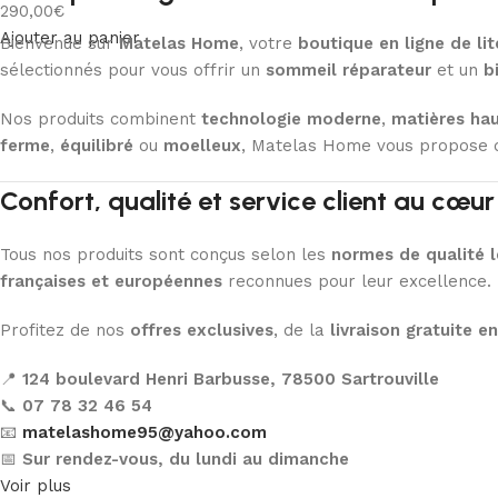
290,00
€
Ajouter au panier
Bienvenue sur
Matelas Home
, votre
boutique en ligne de lit
sélectionnés pour vous offrir un
sommeil réparateur
et un
b
Nos produits combinent
technologie moderne
,
matières ha
ferme
,
équilibré
ou
moelleux
, Matelas Home vous propose d
Confort, qualité et service client au cœ
Tous nos produits sont conçus selon les
normes de qualité l
françaises et européennes
reconnues pour leur excellence.
Profitez de nos
offres exclusives
, de la
livraison gratuite e
📍
124 boulevard Henri Barbusse, 78500 Sartrouville
📞
07 78 32 46 54
📧
matelashome95@yahoo.com
📅
Sur rendez-vous, du lundi au dimanche
Voir plus