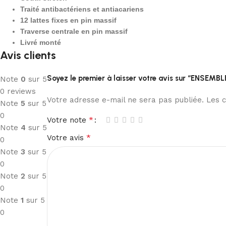
Traité antibactériens et antiacariens
12 lattes fixes en pin massif
Traverse centrale en pin massif
Livré monté
Avis clients
Soyez le premier à laisser votre avis sur “E
Note
0
sur 5
0 reviews
Votre adresse e-mail ne sera pas publiée.
Les c
Note
5
sur 5
0
*
Votre note
Note
4
sur 5
*
Votre avis
0
Note
3
sur 5
0
Note
2
sur 5
0
Note
1
sur 5
0