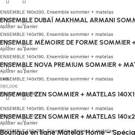
ENSEMBLE 160x200
,
Ensemble sommier + matelas
ENSEMBLE DUBAÏ MAKHMAL ARMANI SOMM
500,00
€
Ajouter au panier
ENSEMBLE 140x190
,
Ensemble sommier + matelas
ENSEMBLE MÉMOIRE DE FORME SOMMIER +
650,00
€
Ajouter au panier
ENSEMBLE 140x190
,
Ensemble sommier + matelas
ENSEMBLE NOVA PREMIUM SOMMIER + MA
380,00
€
Ajouter au panier
ENSEMBLE 140x190
-4%
,
Ensemble sommier + matelas
580,00
€
ENSEMBLE ZEN SOMMIER + MATELAS 140X
Ajouter au panier
ENSEMBLE 140x190
,
Ensemble sommier + matelas
ENSEMBLE ZEN SOMMIER + MATELAS 140x
280,00
€
270,00
€
Ajouter au panier
Boutique en ligne Matelas Home – Spécia
ENSEMBLE 140x200
,
Ensemble sommier + matelas