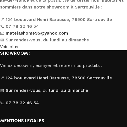
Île-de-France
et de la possibilité de
tester nos matelas et
sommiers dans notre showroom à Sartrouville
:
📍
124 boulevard Henri Barbusse, 78500 Sartrouville
📞
07 78 32 46 54
📧
matelashome95@yahoo.com
📅
Sur rendez-vous, du lundi au dimanche
Voir plus
SHOWROOM :
Venez découvrir, essayer et retirer nos produits :
📍
124 boulevard Henri Barbusse, 78500 Sartrouville
📅
Sur rendez-vous
, du
lundi au dimanche
📞
07 78 32 46 54
MENTIONS LEGALES :