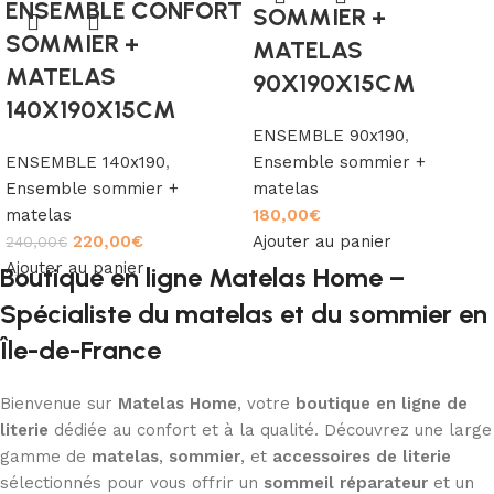
ENSEMBLE CONFORT
SOMMIER +
SOMMIER +
MATELAS
MATELAS
90X190X15CM
140X190X15CM
ENSEMBLE 90x190
,
ENSEMBLE 140x190
,
Ensemble sommier +
Ensemble sommier +
matelas
matelas
180,00
€
220,00
€
Ajouter au panier
240,00
€
Ajouter au panier
Boutique en ligne Matelas Home –
Spécialiste du matelas et du sommier en
Île-de-France
Bienvenue sur
Matelas Home
, votre
boutique en ligne de
literie
dédiée au confort et à la qualité. Découvrez une large
gamme de
matelas
,
sommier
, et
accessoires de literie
sélectionnés pour vous offrir un
sommeil réparateur
et un