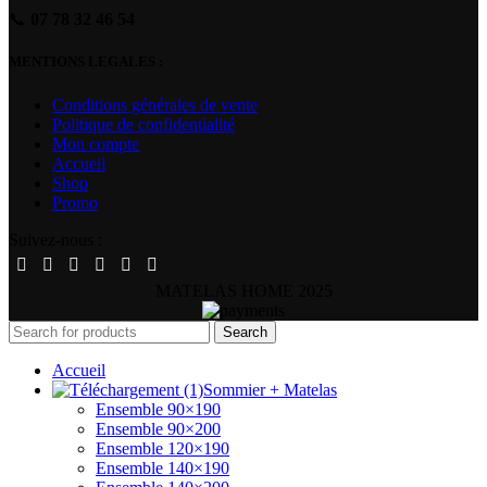
📞
07 78 32 46 54
MENTIONS LEGALES :
Conditions générales de vente
Politique de confidentialité
Mon compte
Accueil
Shop
Promo
Suivez-nous :
MATELAS HOME
2025
Search
Accueil
Sommier + Matelas
Ensemble 90×190
Ensemble 90×200
Ensemble 120×190
Ensemble 140×190