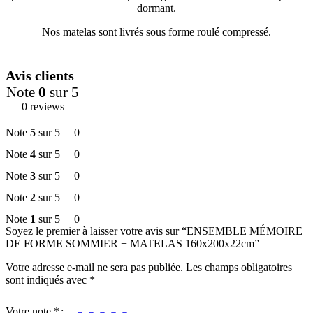
dormant.
Nos matelas sont livrés sous forme roulé compressé.
Avis clients
Note
0
sur 5
0 reviews
Note
5
sur 5
0
Note
4
sur 5
0
Note
3
sur 5
0
Note
2
sur 5
0
Note
1
sur 5
0
Soyez le premier à laisser votre avis sur “ENSEMBLE MÉMOIRE
DE FORME SOMMIER + MATELAS 160x200x22cm”
Votre adresse e-mail ne sera pas publiée.
Les champs obligatoires
sont indiqués avec
*
Votre note
*