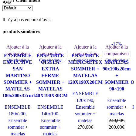
Clear filters
Avis
Il n’y a pas encore d’avis.
produits similaires
-17%
Ajouter à la
Ajouter à la
Ajouter à la
Ajouter à la
comparaison
comparaison
comparaison
comparaison
ENSEMBLE
ENSEMBLE
ENSEMBLE
Quick view
Quick view
Quick view
Quick view
EXCLUSIVE
GISELA
MEDICALTEX
MATELAS
SAN
EXTRA
SOMMIER +
90x190x20cm
MARTINO
FERME
MATELAS
+
SOMMIER +
SOMMIER +
120X190X20CM
SOMMIER
O
MATELAS
MATELAS
90×190
ENSEMBLE
180x200x32cm
140X190X30CM
120x190
,
Ensemble
ENSEMBLE
ENSEMBLE
Ensemble
sommier +
E
180x200
,
140x190
,
sommier +
matelas
Ensemble
Ensemble
matelas
240,00
€
sommier +
sommier +
270,00
€
200,00
€
matelas
matelas
Ajouter au
Ajouter au