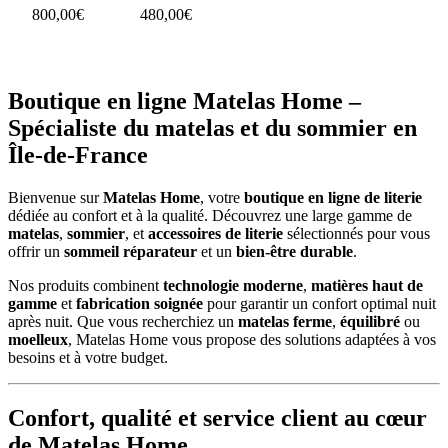
panier
panier
800,00
€
480,00
€
Ajouter au
Ajouter au
panier
panier
Boutique en ligne Matelas Home –
Spécialiste du matelas et du sommier en
Île-de-France
Bienvenue sur
Matelas Home
, votre
boutique en ligne de literie
dédiée au confort et à la qualité. Découvrez une large gamme de
matelas
,
sommier
, et
accessoires de literie
sélectionnés pour vous
offrir un
sommeil réparateur
et un
bien-être durable
.
Nos produits combinent
technologie moderne
,
matières haut de
gamme
et
fabrication soignée
pour garantir un confort optimal nuit
après nuit. Que vous recherchiez un
matelas ferme
,
équilibré
ou
moelleux
, Matelas Home vous propose des solutions adaptées à vos
besoins et à votre budget.
Confort, qualité et service client au cœur
de Matelas Home