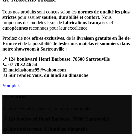
Tous nos produits sont conçus selon les
normes de qualité les plus
strictes
pour assurer
soutien, durabilité et confort
. Nous
proposons des modèles issus de
fabrications françaises et
européennes
reconnues pour leur excellence.
Profitez de nos
offres exclusives
, de la
livraison gratuite en Île-de-
France
et de la possibilité de
tester nos matelas et sommiers dans
notre showroom à Sartrouville
:
📍
124 boulevard Henri Barbusse, 78500 Sartrouville
📞
07 78 32 46 54
📧
matelashome95@yahoo.com
📅
Sur rendez-vous, du lundi au dimanche
Voir plus
SHOWROOM :
Venez découvrir, essayer et retirer nos produits :
📍
124 boulevard Henri Barbusse, 78500 Sartrouville
📅
Sur rendez-vous
, du
lundi au dimanche