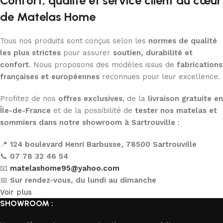
Confort, qualité et service client au cœur
de Matelas Home
Tous nos produits sont conçus selon les
normes de qualité
les plus strictes
pour assurer
soutien, durabilité et
confort
. Nous proposons des modèles issus de
fabrications
françaises et européennes
reconnues pour leur excellence.
Profitez de nos
offres exclusives
, de la
livraison gratuite en
Île-de-France
et de la possibilité de
tester nos matelas et
sommiers dans notre showroom à Sartrouville
:
📍
124 boulevard Henri Barbusse, 78500 Sartrouville
📞
07 78 32 46 54
📧
matelashome95@yahoo.com
📅
Sur rendez-vous, du lundi au dimanche
Voir plus
SHOWROOM :