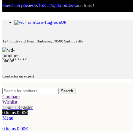
Skip to navigation
Skip to main content
lusieurs fois : 2x, 3x ou 4x sans frais !
EUR
124 boulevard Henri Barbusse, 78500 Sartrouville
06 59 29 95 20
Contacter un expert
Search
Compare
Wishlist
Login / Register
0
items
0,00
€
Menu
0
items
0,00
€