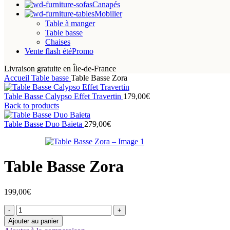
Canapés
Mobilier
Table à manger
Table basse
Chaises
Vente flash été
Promo
Livraison gratuite en Île-de-France
Accueil
Table basse
Table Basse Zora
Table Basse Calypso Effet Travertin
179,00
€
Back to products
Table Basse Duo Baieta
279,00
€
Table Basse Zora
199,00
€
quantité
de
Ajouter au panier
Table