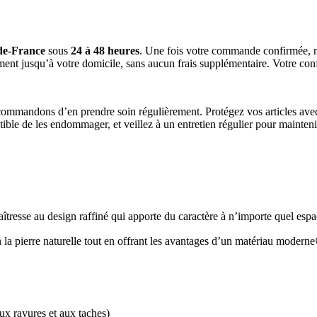
-de-France
sous
24 à 48 heures
. Une fois votre commande confirmée, n
ement jusqu’à votre domicile, sans aucun frais supplémentaire. Votre confo
ecommandons d’en prendre soin régulièrement. Protégez vos articles avec 
tible de les endommager, et veillez à un entretien régulier pour mainten
aîtresse au design raffiné qui apporte du caractère à n’importe quel esp
on la pierre naturelle tout en offrant les avantages d’un matériau modern
aux rayures et aux taches)