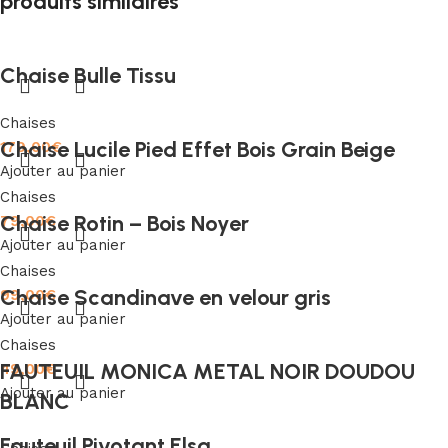
produits similaires
Chaise Bulle Tissu
Chaises
Chaise Lucile Pied Effet Bois Grain Beige
179,00
€
Ajouter au panier
Chaises
Chaise Rotin – Bois Noyer
79,00
€
Ajouter au panier
Chaises
Chaise Scandinave en velour gris
99,00
€
Ajouter au panier
Chaises
FAUTEUIL MONICA METAL NOIR DOUDOU
49,00
€
Ajouter au panier
BLANC
Fauteuil Pivotant Elsa