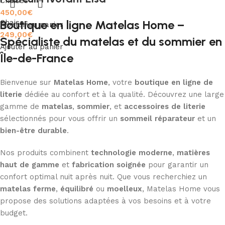
Chaises
450,00
€
Boutique en ligne Matelas Home –
Chaises
Ajouter au panier
249,00
€
Spécialiste du matelas et du sommier en
Ajouter au panier
Île-de-France
Bienvenue sur
Matelas Home
, votre
boutique en ligne de
literie
dédiée au confort et à la qualité. Découvrez une large
gamme de
matelas
,
sommier
, et
accessoires de literie
sélectionnés pour vous offrir un
sommeil réparateur
et un
bien-être durable
.
Nos produits combinent
technologie moderne
,
matières
haut de gamme
et
fabrication soignée
pour garantir un
confort optimal nuit après nuit. Que vous recherchiez un
matelas ferme
,
équilibré
ou
moelleux
, Matelas Home vous
propose des solutions adaptées à vos besoins et à votre
budget.