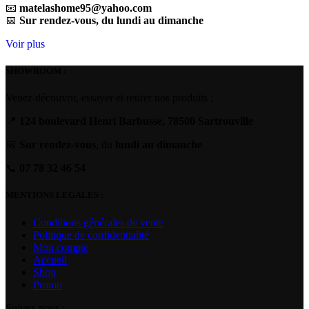
📧
matelashome95@yahoo.com
📅
Sur rendez-vous, du lundi au dimanche
Voir plus
SHOWROOM :
Venez découvrir, essayer et retirer nos produits :
📍
124 boulevard Henri Barbusse, 78500 Sartrouville
📅
Sur rendez-vous
, du
lundi au dimanche
📞
07 78 32 46 54
MENTIONS LEGALES :
Conditions générales de vente
Politique de confidentialité
Mon compte
Accueil
Shop
Promo
Suivez-nous :