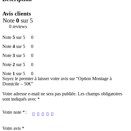
Avis clients
Note
0
sur 5
0 reviews
Note
5
sur 5
0
Note
4
sur 5
0
Note
3
sur 5
0
Note
2
sur 5
0
Note
1
sur 5
0
Soyez le premier à laisser votre avis sur “Option Montage à
Domicile – 50€”
Votre adresse e-mail ne sera pas publiée.
Les champs obligatoires
sont indiqués avec
*
Votre note
*
Votre avis
*