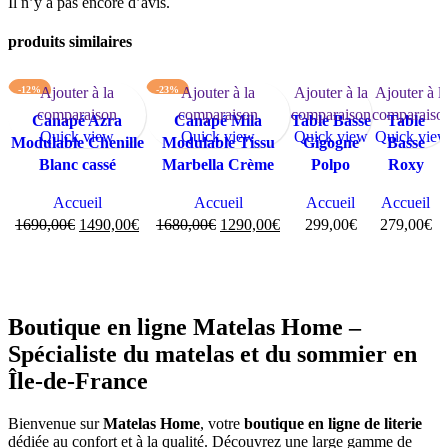
Il n’y a pas encore d’avis.
produits similaires
-12%
Ajouter à la
-23%
Ajouter à la
Ajouter à la
Ajouter à l
comparaison
comparaison
comparaison
comparaiso
Canapé Azra
Canapé Mila
Table Basse
Table
Quick view
Quick view
Quick view
Quick vie
Modulable Chenille
Modulable Tissu
Gigogne
Basse
Blanc cassé
Marbella Crème
Polpo
Roxy
Accueil
Accueil
Accueil
Accueil
1690,00
€
1490,00
€
1680,00
€
1290,00
€
299,00
€
279,00
€
Ajouter
Ajouter
Ajouter au panier
Ajouter au panier
au panier
au
panier
Boutique en ligne Matelas Home –
Spécialiste du matelas et du sommier en
Île-de-France
Bienvenue sur
Matelas Home
, votre
boutique en ligne de literie
dédiée au confort et à la qualité. Découvrez une large gamme de