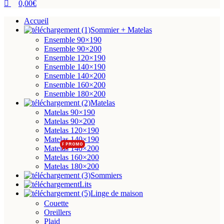
0,00
€
Accueil
Sommier + Matelas
Ensemble 90×190
Ensemble 90×200
Ensemble 120×190
Ensemble 140×190
Ensemble 140×200
Ensemble 160×200
Ensemble 180×200
Matelas
Matelas 90×190
Matelas 90×200
Matelas 120×190
Matelas 140×190
PROMO
PROMO
Matelas 140×200
Matelas 160×200
Matelas 180×200
Sommiers
Lits
Linge de maison
Couette
Oreillers
Plaid