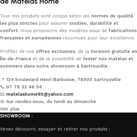
de Matelas Home
Tous nos produits sont conçus selon les
normes de qualité
les plus strictes
pour assurer
soutien, durabilité et
confort
. Nous proposons des modèles issus de
fabrications
françaises et européennes
reconnues pour leur excellence.
Profitez de nos
offres exclusives
, de la
livraison gratuite en
Île-de-France
et de la possibilité de
tester nos matelas et
sommiers dans notre showroom à Sartrouville
:
📍
124 boulevard Henri Barbusse, 78500 Sartrouville
📞
07 78 32 46 54
📧
matelashome95@yahoo.com
📅
Sur rendez-vous, du lundi au dimanche
Voir plus
SHOWROOM :
Venez découvrir, essayer et retirer nos produits :