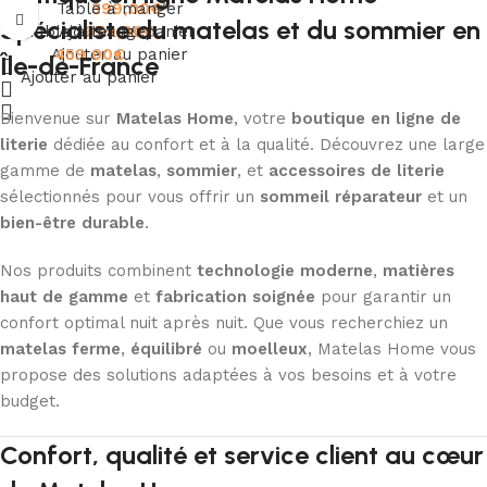
Table à manger
399,00
€
Spécialiste du matelas et du sommier en
Table à manger
Ajouter au panier
679,00
€
Ajouter au panier
459,00
€
Île-de-France
Ajouter au panier
Bienvenue sur
Matelas Home
, votre
boutique en ligne de
literie
dédiée au confort et à la qualité. Découvrez une large
gamme de
matelas
,
sommier
, et
accessoires de literie
sélectionnés pour vous offrir un
sommeil réparateur
et un
bien-être durable
.
Nos produits combinent
technologie moderne
,
matières
haut de gamme
et
fabrication soignée
pour garantir un
confort optimal nuit après nuit. Que vous recherchiez un
matelas ferme
,
équilibré
ou
moelleux
, Matelas Home vous
propose des solutions adaptées à vos besoins et à votre
budget.
Confort, qualité et service client au cœur