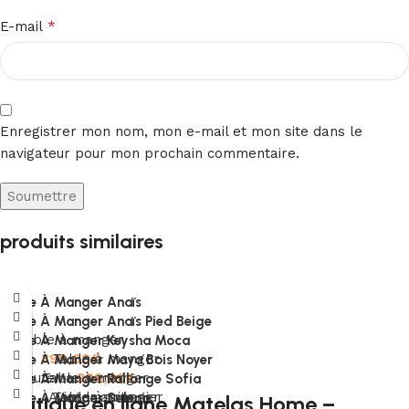
*
E-mail
Enregistrer mon nom, mon e-mail et mon site dans le
navigateur pour mon prochain commentaire.
produits similaires
Table À Manger Anaïs
Table À Manger Anaïs Pied Beige
Table à manger
Table À Manger Keysha Moca
399,00
Table à manger
€
Table À Manger Maya Bois Noyer
Ajouter au panier
Table à manger
399,00
€
Table À Manger Rallonge Sofia
Ajouter au panier
Table à manger
Lire la suite
Table À Manger Selena
Boutique en ligne Matelas Home –