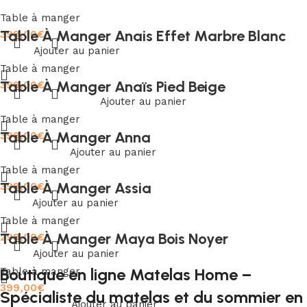
Table à manger
Table À Manger Anais Effet Marbre Blanc
399,00
€
Ajouter au panier
Table à manger
Table À Manger Anaïs Pied Beige
399,00
€
Ajouter au panier
Table à manger
Table À Manger Anna
399,00
€
Ajouter au panier
Table à manger
Table À Manger Assia
399,00
€
Ajouter au panier
Table à manger
Table À Manger Maya Bois Noyer
299,00
€
Ajouter au panier
Boutique en ligne Matelas Home –
Table à manger
399,00
€
Spécialiste du matelas et du sommier en
Ajouter au panier